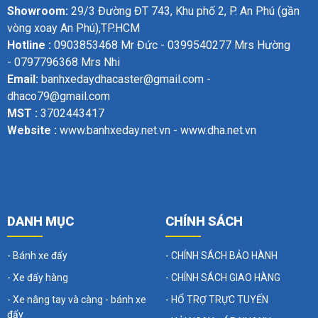
Showroom:
29/3 Đường ĐT 743, Khu phố 2, P. An Phú (gần
vòng xoay An Phú),TP.HCM
Hotline :
0903853468 Mr Đức - 0399540277 Mrs Hường
- 0797796368 Mrs Nhi
Email:
banhxedaydhacaster@gmail.com -
dhaco79@gmail.com
MST :
3702443417
Website :
www.banhxeday.net.vn - www.dha.net.vn
DANH MỤC
CHÍNH SÁCH
- Bánh xe đẩy
- CHÍNH SÁCH BẢO HÀNH
- Xe đẩy hàng
- CHÍNH SÁCH GIAO HÀNG
- Xe nâng tay và càng - bánh xe
- HỔ TRỢ TRỰC TUYẾN
đẩy