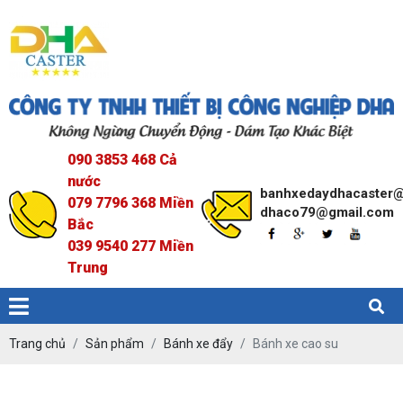
090 3853 468 Cả
nước
banhxedaydhacaster
079 7796 368 Miền
dhaco79@gmail.com
Bắc
039 9540 277 Miền
Trung
Trang chủ
Sản phẩm
Bánh xe đẩy
Bánh xe cao su