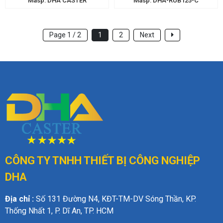
Masp: DHA CASTER
Masp: DHA-RUB125-C
Page 1 / 2
1
2
Next
CÔNG TY TNHH THIẾT BỊ
CÔNG NGHIỆP
DHA
Địa chỉ :
Số 131 Đường N4, KĐT-TM-DV Sóng Thần, KP.
Thống Nhất 1, P. Dĩ An, TP. HCM