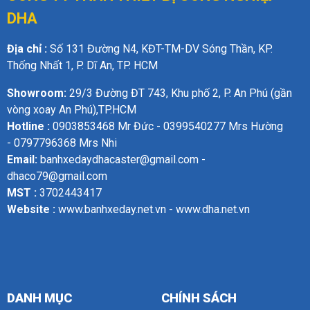
DHA
Địa chỉ :
Số 131 Đường N4, KĐT-TM-DV Sóng Thần, KP.
Thống Nhất 1, P. Dĩ An, TP. HCM
Showroom:
29/3 Đường ĐT 743, Khu phố 2, P. An Phú (gần
vòng xoay An Phú),TP.HCM
Hotline :
0903853468 Mr Đức - 0399540277 Mrs Hường
- 0797796368 Mrs Nhi
Email:
banhxedaydhacaster@gmail.com -
dhaco79@gmail.com
MST :
3702443417
Website :
www.banhxeday.net.vn - www.dha.net.vn
DANH MỤC
CHÍNH SÁCH