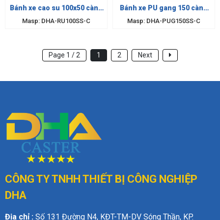
Bánh xe cao su 100x50 càng
Bánh xe PU gang 150 càng
inox 304
inox cố định
Masp: DHA-RU100SS-C
Masp: DHA-PUG150SS-C
Page 1 / 2
1
2
Next
CÔNG TY TNHH THIẾT BỊ
CÔNG NGHIỆP
DHA
Địa chỉ :
Số 131 Đường N4, KĐT-TM-DV Sóng Thần, KP.