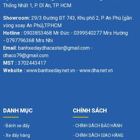
Thống Nhất 1, P. Dĩ An, TP. HCM
Showroom:
29/3 Đường ĐT 743, Khu phố 2, P. An Phú (gần
vòng xoay An Phú),TP.HCM
Hotline :
0903853468 Mr Đức - 0399540277 Mrs Hường
- 0797796368 Mrs Nhi
Email:
banhxedaydhacaster@gmail.com -
dhaco79@gmail.com
MST :
3702443417
Website :
www.banhxeday.net.vn - www.dha.net.vn
DANH MỤC
CHÍNH SÁCH
- Bánh xe đẩy
- CHÍNH SÁCH BẢO HÀNH
- Xe đẩy hàng
- CHÍNH SÁCH GIAO HÀNG