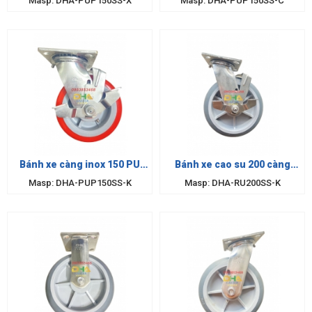
Masp: DHA-PUP150SS-X
Masp: DHA-PUP150SS-C
Bánh xe càng inox 150 PU
Bánh xe cao su 200 càng
khóa
inox khóa
Masp: DHA-PUP150SS-K
Masp: DHA-RU200SS-K