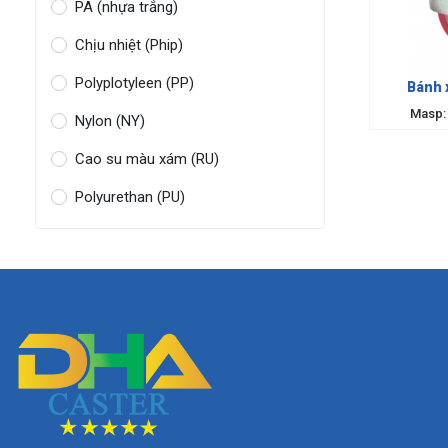
PA (nhựa trắng)
Chịu nhiệt (Phip)
Polyplotyleen (PP)
Bánh 
Masp:
Nylon (NY)
Cao su màu xám (RU)
Polyurethan (PU)