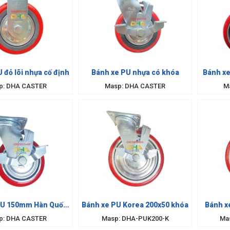
 đỏ lõi nhựa cố định
Bánh xe PU nhựa có khóa
Bánh x
p: DHA CASTER
Masp: DHA CASTER
M
PU 150mm Hàn Quốc
Bánh xe PU Korea 200x50 khóa
Bánh x
có khóa
p: DHA CASTER
Masp: DHA-PUK200-K
Ma