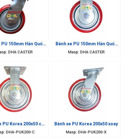
e PU 150mm Hàn Quốc
Bánh xe PU 150mm Hàn Quốc
xoay
cố định
asp: DHA CASTER
Masp: DHA CASTER
e PU Korea 200x50 cố
Bánh xe PU Korea 200x50 xoay
định
sp: DHA-PUK200-C
Masp: DHA-PUK200-X