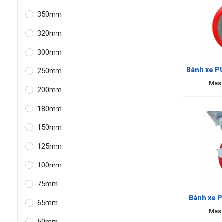
350mm
320mm
300mm
Bánh xe PU
250mm
Mas
200mm
180mm
150mm
125mm
100mm
75mm
Bánh xe 
65mm
Mas
50mm