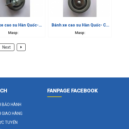
xe cao su Hàn Quốc-
Bánh xe cao su Hàn Quốc- Cố
Xoay Khóa
Định
Masp:
Masp:
Next
ÁCH
FANPAGE FACEBOOK
H BẢO HÀNH
H GIAO HÀNG
ỰC TUYẾN