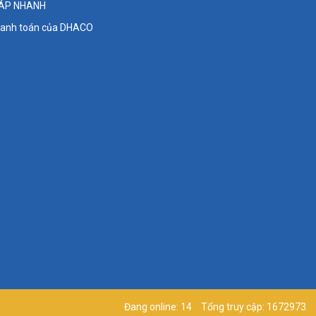
ĐÁP NHANH
thanh toán của DHACO
Đang online: 14
Tổng truy cập: 1672973