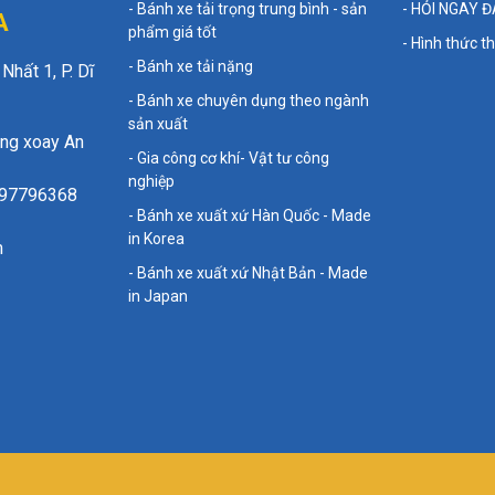
- Bánh xe tải trọng trung bình - sản
- HỎI NGAY 
A
phẩm giá tốt
- Hình thức 
- Bánh xe tải nặng
hất 1, P. Dĩ
- Bánh xe chuyên dụng theo ngành
sản xuất
òng xoay An
- Gia công cơ khí- Vật tư công
nghiệp
797796368
- Bánh xe xuất xứ Hàn Quốc - Made
in Korea
m
- Bánh xe xuất xứ Nhật Bản - Made
in Japan