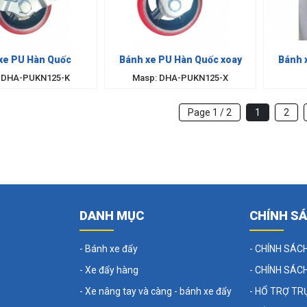
xe PU Hàn Quốc
Bánh xe PU Hàn Quốc xoay
Bánh 
 DHA-PUKN125-K
Masp: DHA-PUKN125-X
Page 1 / 2
1
2
DANH MỤC
CHÍNH S
- Bánh xe đẩy
- CHÍNH SÁC
- Xe đẩy hàng
- CHÍNH SÁC
- Xe nâng tay và càng - bánh xe đẩy
- HỔ TRỢ TR