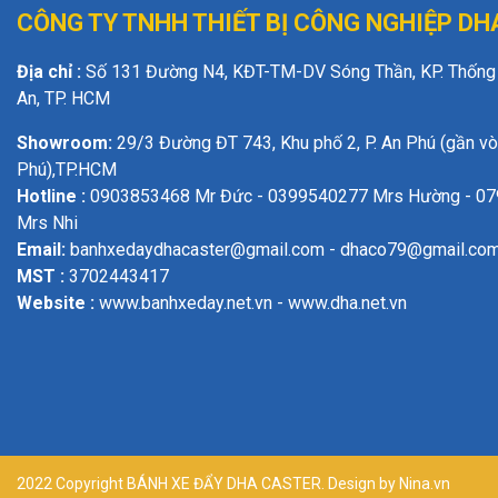
CÔNG TY TNHH THIẾT BỊ
CÔNG NGHIỆP DH
Địa chỉ :
Số 131 Đường N4, KĐT-TM-DV Sóng Thần, KP. Thống N
An, TP. HCM
Showroom:
29/3 Đường ĐT 743, Khu phố 2, P. An Phú (gần v
Phú),TP.HCM
Hotline :
0903853468 Mr Đức - 0399540277 Mrs Hường - 0
Mrs Nhi
Email:
banhxedaydhacaster@gmail.com - dhaco79@gmail.co
MST :
3702443417
Website :
www.banhxeday.net.vn - www.dha.net.vn
2022 Copyright BÁNH XE ĐẨY DHA CASTER. Design by Nina.vn