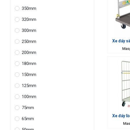
350mm
320mm
300mm
Xe đẩy s
250mm
Mas
200mm
180mm
150mm
125mm
100mm
75mm
Xe đẩy l
65mm
Mas
50mm