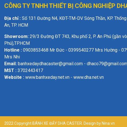
CÔNG TY TNHH THIẾT BỊ
CÔNG NGHIỆP DH
Địa chỉ :
Số 131 Đường N4, KĐT-TM-DV Sóng Thần, KP. Thống N
An, TP. HCM
Showroom:
29/3 Đường ĐT 743, Khu phố 2, P. An Phú (gần v
Phú),TP.HCM
Hotline :
0903853468 Mr Đức - 0399540277 Mrs Hường - 0
Mrs Nhi
Email:
banhxedaydhacaster@gmail.com - dhaco79@gmail.co
MST :
3702443417
Website :
www.banhxeday.net.vn - www.dha.net.vn
2022 Copyright BÁNH XE ĐẨY DHA CASTER. Design by Nina.vn