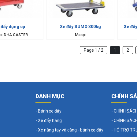
Xe đẩy dụng cụ
Xe đẩy SUMO 300kg
Xe đẩ
p: DHA CASTER
Masp:
Page 1 / 2
1
2
DANH MỤC
CHÍNH S
- Bánh xe đẩy
- CHÍNH SÁC
- Xe đẩy hàng
- CHÍNH SÁC
- Xe nâng tay và càng - bánh xe đẩy
- HỔ TRỢ TR