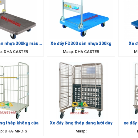
àn nhựa 300kg màu
Xe đẩy FD300 sàn nhựa 300kg
Xe đ
xám
p: DHA CASTER
Masp: DHA CASTER
M
ồng thép không cửa
Xe đẩy lồng thép dạng lưới dày
xe đẩy
p: DHA-MRC-S
Masp: