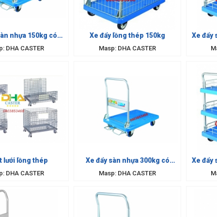
sàn nhựa 150kg có
Xe đẩy lồng thép 150kg
Xe đẩy 
thắng
p: DHA CASTER
Masp: DHA CASTER
M
t lưới lồng thép
Xe đẩy sàn nhựa 300kg có
Xe đẩy 
thắng
p: DHA CASTER
Masp: DHA CASTER
M