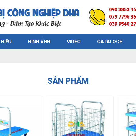
090 3853 4
079 7796 3
039 9540 2
THIỆU
HÌNH ẢNH
VIDEO
CATALOGE
SẢN PHẨM