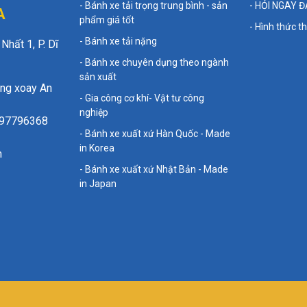
- Bánh xe tải trọng trung bình - sản
- HỎI NGAY 
A
phẩm giá tốt
- Hình thức 
- Bánh xe tải nặng
hất 1, P. Dĩ
- Bánh xe chuyên dụng theo ngành
sản xuất
òng xoay An
- Gia công cơ khí- Vật tư công
nghiệp
797796368
- Bánh xe xuất xứ Hàn Quốc - Made
in Korea
m
- Bánh xe xuất xứ Nhật Bản - Made
in Japan