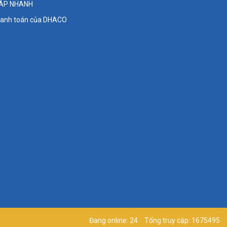
ĐÁP NHANH
thanh toán của DHACO
Đang online: 24
Tổng truy cập: 1675495