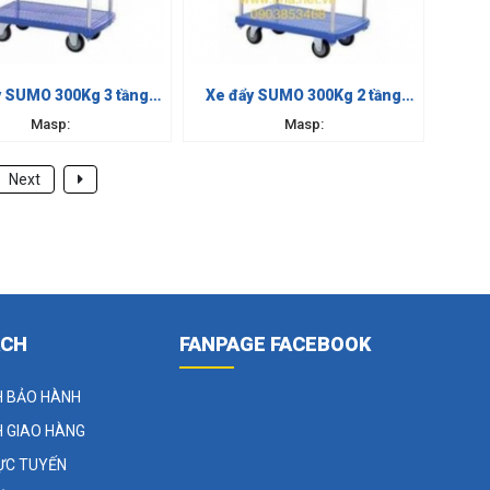
y SUMO 300Kg 3 tầng
Xe đẩy SUMO 300Kg 2 tầng
nhựa
nhựa
Masp:
Masp:
Next
ÁCH
FANPAGE FACEBOOK
H BẢO HÀNH
H GIAO HÀNG
ỰC TUYẾN