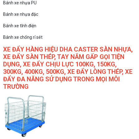
Bánh xe nhựa PU
Bánh xe nhựa đặc
Bánh xe tĩnh điện
Bánh xe chống rỉ sét
XE ĐẨY HÀNG HIỆU DHA CASTER SÀN NHỰA,
XE ĐẨY SÀN THÉP, TAY NẮM GẤP GỌI TIỆN
DỤNG, XE ĐẨY CHỊU LỰC 100KG, 150KG,
300KG, 400KG, 500KG, XE ĐẨY LÒNG THÉP, XE
ĐẨY ĐA NĂNG SỬ DỤNG TRONG MỌI MÔI
TRƯỜNG