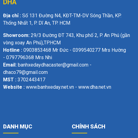
DHA
Địa chỉ :
Số 131 Đường N4, KĐT-TM-DV Sóng Thần, KP.
Thống Nhất 1, P. Dĩ An, TP. HCM
Showroom:
29/3 Đường ĐT 743, Khu phố 2, P. An Phú (gần
vòng xoay An Phú),TP.HCM
Hotline :
0903853468 Mr Đức - 0399540277 Mrs Hường
- 0797796368 Mrs Nhi
Email:
banhxedaydhacaster@gmail.com -
dhaco79@gmail.com
MST :
3702443417
Website :
www.banhxeday.net.vn - www.dha.net.vn
DANH MỤC
CHÍNH SÁCH