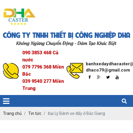
090 3853 468 Cả
nước
banhxedaydhacaster
079 7796 368 Miền
dhaco79@gmail.com
Bắc
039 9540 277 Miền
Trung
Trang chủ
Tin tức
Đại Lý Bánh xe đẩy ở Bắc Giang