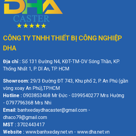
CÔNG TY TNHH THIẾT BỊ
CÔNG NGHIỆP
DHA
Địa chỉ :
Số 131 Đường N4, KĐT-TM-DV Sóng Thần, KP.
Thống Nhất 1, P. Dĩ An, TP. HCM
Showroom:
29/3 Đường ĐT 743, Khu phố 2, P. An Phú (gần
vòng xoay An Phú),TP.HCM
Hotline :
0903853468 Mr Đức - 0399540277 Mrs Hường
- 0797796368 Mrs Nhi
Email:
banhxedaydhacaster@gmail.com -
dhaco79@gmail.com
MST :
3702443417
Website :
www.banhxeday.net.vn - www.dha.net.vn