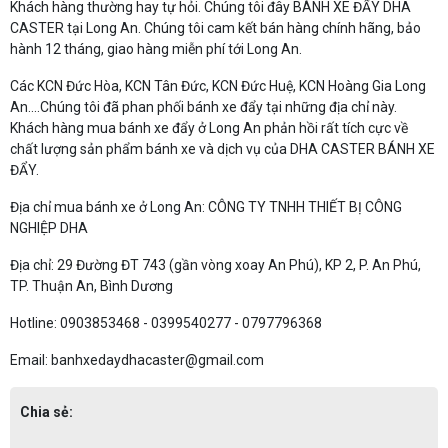
Khách hàng thường hay tự hỏi. Chúng tôi đây BÁNH XE ĐẨY DHA
CASTER tại Long An. Chúng tôi cam kết bán hàng chính hãng, bảo
hành 12 tháng, giao hàng miễn phí tới Long An.
Các KCN Đức Hòa, KCN Tân Đức, KCN Đức Huệ, KCN Hoàng Gia Long
An....Chúng tôi đã phan phối bánh xe đẩy tại những địa chỉ này.
Khách hàng mua bánh xe đẩy ở Long An phản hồi rất tích cực về
chất lượng sản phẩm bánh xe và dịch vụ của DHA CASTER BÁNH XE
ĐẨY.
Địa chỉ mua bánh xe ở Long An: CÔNG TY TNHH THIẾT BỊ CÔNG
NGHIỆP DHA
Địa chỉ: 29 Đường ĐT 743 (gần vòng xoay An Phú), KP 2, P. An Phú,
TP. Thuận An, Bình Dương
Hotline: 0903853468 - 0399540277 - 0797796368
Email: banhxedaydhacaster@gmail.com
Chia sẻ: